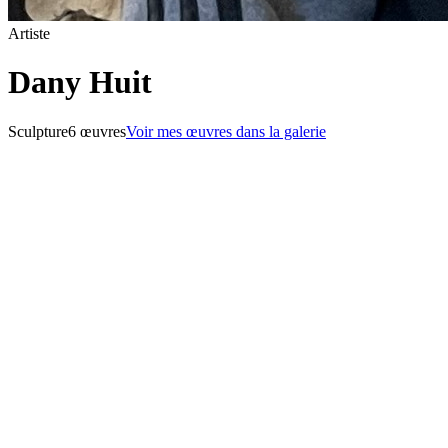
Artiste
Dany Huit
Sculpture
6
œuvre
s
Voir mes œuvres dans la galerie