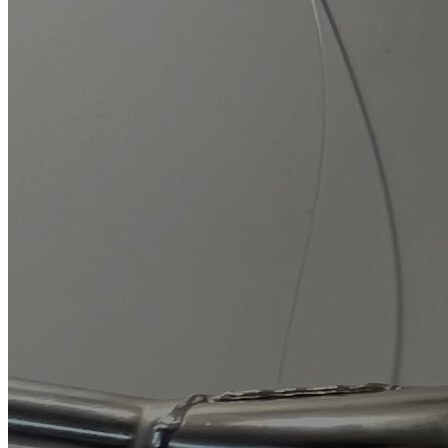
Les Artistes
Événements
Ateliers
Œuvres à la vente
Panier