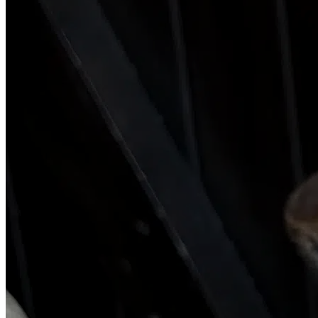
Les Artistes
Événements
Ateliers
Œuvres à la vente
Panier