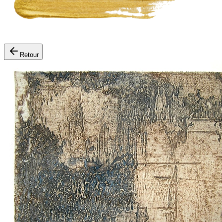
Retour
Expositions
Les Artistes
Événements
Ateliers
Œuvres à la vente