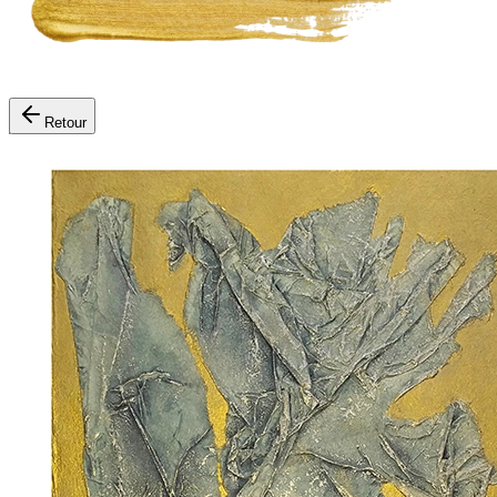
Retour
Expositions
Les Artistes
Événements
Ateliers
Œuvres à la vente